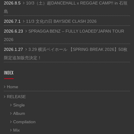
2026.8.5
10/3（土）超DANCEHALL x REGGAE CAMP!! in 石垣
島
2026.7.1
11/3 文化の日 BAYSIDE CLASH 2026
2026.6.23
SPRAGGA BENZ – FULLY LOADED”JAPAN TOUR
2026
2026.1.27
3.29 横浜ベイホール 【SPRING BREAK 2026】50枚
限定追加販売決定！
INDEX
Home
RELEASE
Single
Album
Compilation
Mix