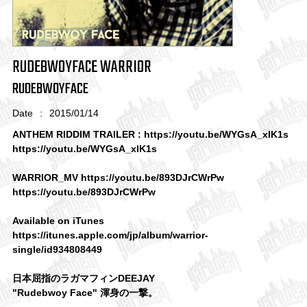
RUDEBWOYFACE WARRIOR
RUDEBWOYFACE
Date
:
2015/01/14
ANTHEM RIDDIM TRAILER : https://youtu.be/WYGsA_xlK1s
https://youtu.be/WYGsA_xlK1s
WARRIOR_MV https://youtu.be/893DJrCWrPw
https://youtu.be/893DJrCWrPw
Available on iTunes
https://itunes.apple.com/jp/album/warrior-
single/id934808449
日本屈指のラガマフィンDEEJAY
"Rudebwoy Face" 渾身の一撃。