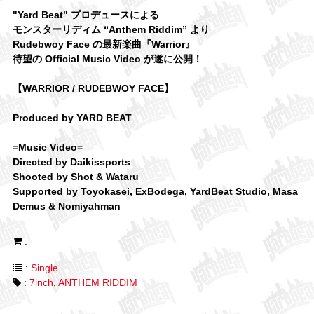
"Yard Beat" プロデュースによる
モンスターリディム “Anthem Riddim” より
Rudebwoy Face の最新楽曲『Warrior』
待望の Official Music Video が遂に公開！
【WARRIOR / RUDEBWOY FACE】
Produced by YARD BEAT
=Music Video=
Directed by Daikissports
Shooted by Shot & Wataru
Supported by Toyokasei, ExBodega, YardBeat Studio, Masa
Demus & Nomiyahman
:
:
Single
:
7inch
,
ANTHEM RIDDIM