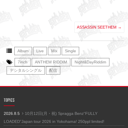
ASSASSIN SEETHEM
→
Album
Live
Mix
Single
7inch
ANTHEM RIDDIM
Night&DayRiddim
デシタルシングル
配信
TOPICS
2026.8.5
10月12日(月・祝) Spragga Benz“FULLY
LOADED”Japan tour 2026 in Yokohama! 250ppl limited!