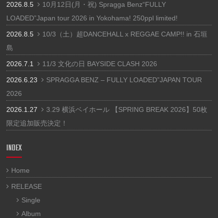
2026.8.5
10月12日(月・祝) Spragga Benz“FULLY
LOADED”Japan tour 2026 in Yokohama! 250ppl limited!
2026.8.5
10/3（土）超DANCEHALL x REGGAE CAMP!! in 石垣
島
2026.7.1
11/3 文化の日 BAYSIDE CLASH 2026
2026.6.23
SPRAGGA BENZ – FULLY LOADED”JAPAN TOUR
2026
2026.1.27
3.29 横浜ベイホール 【SPRING BREAK 2026】50枚
限定追加販売決定！
INDEX
Home
RELEASE
Single
Album